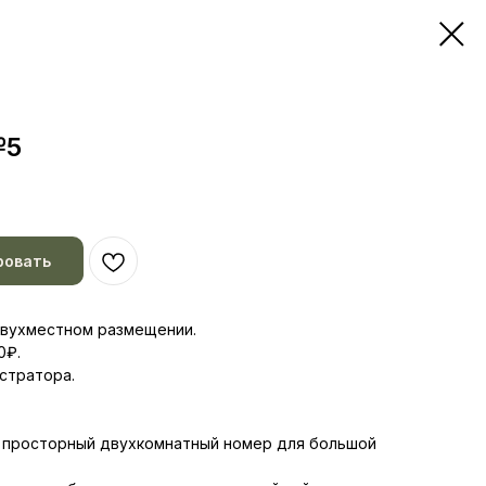
№5
ровать
 двухместном размещении.
0₽.
стратора.
о просторный двухкомнатный номер для большой